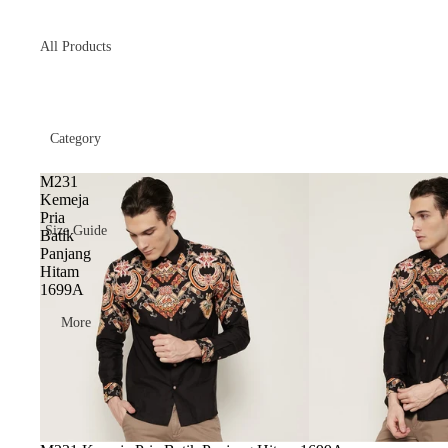
All Products
Category
M231
Kemeja
Pria
Size Guide
Batik
Panjang
Hitam
1699A
More