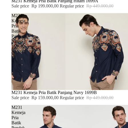
SALE
M231 Kemeja Pria Batik Panjang Hitam 1699A
Sale price
Rp 199.000,00
Regular price
Rp 449.000,00
M231
Kemeja
Pria
Batik
Panjang
Navy
1699B
SALE
M231 Kemeja Pria Batik Panjang Navy 1699B
Sale price
Rp 159.000,00
Regular price
Rp 449.000,00
M231
Kemeja
Pria
Batik
Pendek