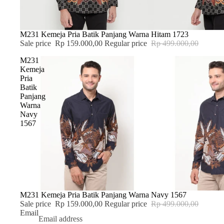
SALE
M231 Kemeja Pria Batik Panjang Warna Hitam 1723
Sale price
Rp 159.000,00
Regular price
Rp 499.000,00
M231
Kemeja
Pria
Batik
Panjang
Warna
Navy
1567
SALE
M231 Kemeja Pria Batik Panjang Warna Navy 1567
Sale price
Rp 159.000,00
Regular price
Rp 499.000,00
Email