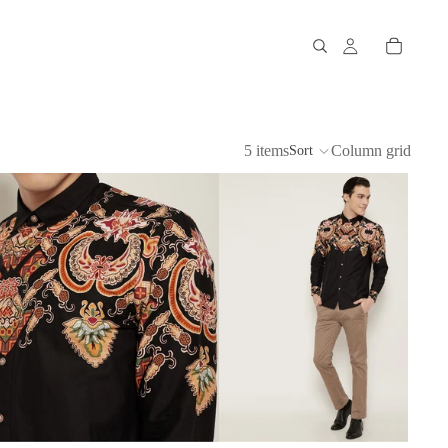
5 items
Column grid
Sort