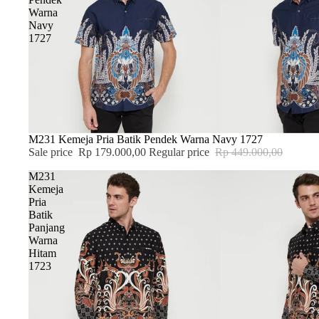
Warna
Navy
1727
SALE
M231 Kemeja Pria Batik Pendek Warna Navy 1727
Sale price
Rp 179.000,00
Regular price
Rp 449.000,00
M231
Kemeja
Pria
Batik
Panjang
Warna
Hitam
1723